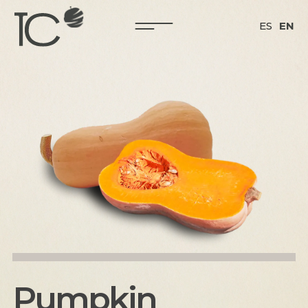
ES
EN
Pumpkin